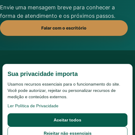
Envie uma mensagem breve para conhecer a
forma de atendimento e os próximos passos.
Falar com o escritório
Sua privacidade importa
Usamos recursos essenciais para o funcionamento do site.
Você pode autorizar, rejeitar ou personalizar recursos de
medição e conteúdos externos.
Início
Escritório
Serviços
Conteúdo
Vídeos
Ler Política de Privacidade
Contato
Privacidade
Aceitar todos
Preferências de privacidade
Rejeitar não essenciais