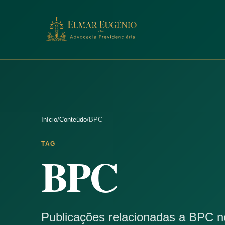
Pular para o conteúdo
Início
/
Conteúdo
/
BPC
TAG
BPC
Publicações relacionadas a BPC 